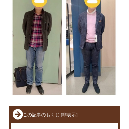
この記事のもくじ
[
非表示
]