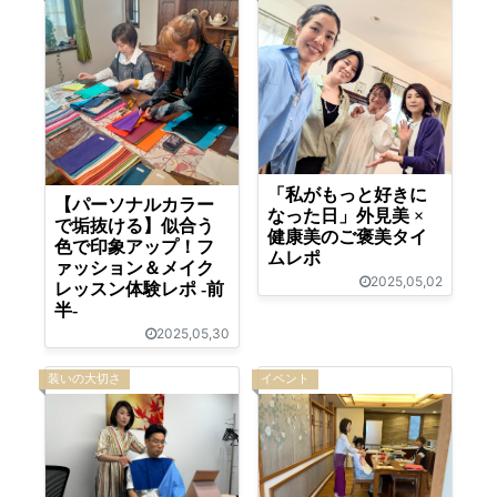
「私がもっと好きに
【パーソナルカラー
なった日」外見美 ×
で垢抜ける】似合う
健康美のご褒美タイ
色で印象アップ！フ
ムレポ
ァッション＆メイク
2025,05,02
レッスン体験レポ -前
半-
2025,05,30
装いの大切さ
イベント