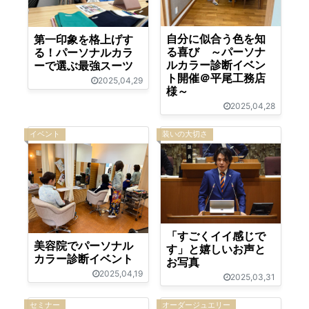
自分に似合う色を知
第一印象を格上げす
る喜び ～パーソナ
る！パーソナルカラ
ルカラー診断イベン
ーで選ぶ最強スーツ
ト開催＠平尾工務店
2025,04,29
様～
2025,04,28
イベント
装いの大切さ
「すごくイイ感じで
美容院でパーソナル
す」と嬉しいお声と
カラー診断イベント
お写真
2025,04,19
2025,03,31
セミナー
オーダージュエリー