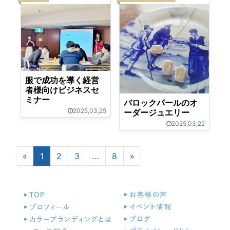
服で成功を導く経営
者様向けビジネスセ
ミナー
バロックパールのオ
2025,03,25
ーダージュエリー
2025,03,22
«
前
1
2
3
…
8
»
次