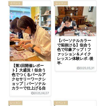
イベント
レッスン
【パーソナルカラー
で垢抜ける】似合う
色で印象アップ！フ
ァッション＆メイク
レッスン体験レポ -後
半-
【第3回開催レポー
2025,05,31
ト】大盛況！似合う
色でつくるパールア
クセサリーワークシ
ョップ｜パーソナル
カラーで仕上げる自
2025,06,07
レッスン
イベント