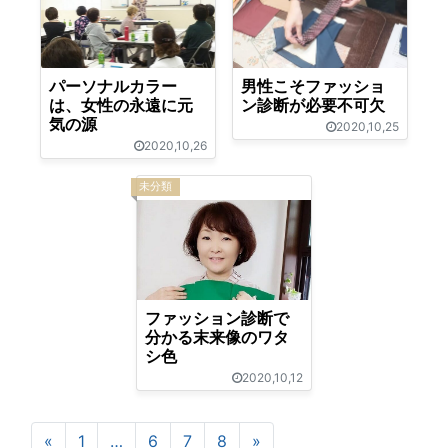
パーソナルカラー
男性こそファッショ
は、女性の永遠に元
ン診断が必要不可欠
気の源
2020,10,25
2020,10,26
未分類
ファッション診断で
分かる末来像のワタ
シ色
2020,10,12
«
前
1
…
6
7
8
»
次